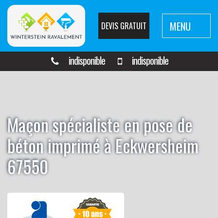
MENU
DEVIS GRATUIT
indisponible
indisponible
Maçon spécialiste en pose de
béton imprimé à Eckwersheim
67550