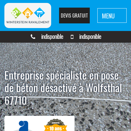
MENU
DEVIS GRATUIT
indisponible
indisponible
Entreprise spécialiste en pose
de béton désactivé à Wolfsthal
67710