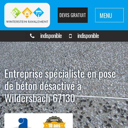
MENU
DEVIS GRATUIT
indisponible
indisponible
Entreprise spécialiste en pose
de béton désactivé à
Wildersbach 67130