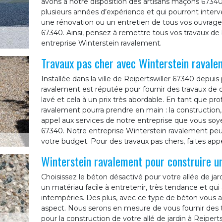
avons à notre disposition des artisans maçons 6734
plusieurs années d’expérience et qui pourront interv
une rénovation ou un entretien de tous vos ouvrages
67340. Ainsi, pensez à remettre tous vos travaux de
entreprise Winterstein ravalement.
Travaux pas cher avec Winterstein ravale
Installée dans la ville de Reipertswiller 67340 depuis
ravalement est réputée pour fournir des travaux de 
lavé et cela à un prix très abordable. En tant que pr
ravalement pourra prendre en main : la construction, 
appel aux services de notre entreprise que vous soyez
67340. Notre entreprise Winterstein ravalement peu
votre budget. Pour des travaux pas chers, faites app
Winterstein ravalement pour construire un
Choisissez le béton désactivé pour votre allée de jardi
un matériau facile à entretenir, très tendance et qui
intempéries. Des plus, avec ce type de béton vous au
aspect. Nous serons en mesure de vous fournir des t
pour la construction de votre allé de jardin à Reiperts