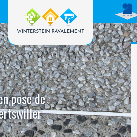
 en pose de
ertswiller