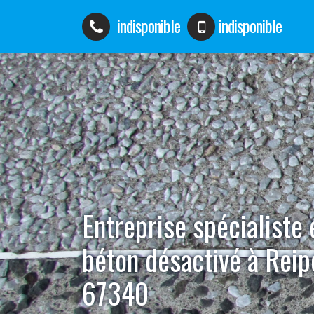
indisponible
indisponible
Entreprise spécialiste
béton désactivé à Reip
67340