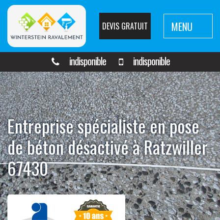
MENU
DEVIS GRATUIT
indisponible
indisponible
Entreprise spécialiste en pose
de béton désactivé à Ratzwiller
67430