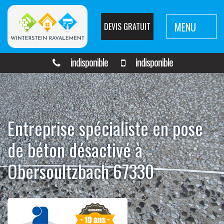
MENU
DEVIS GRATUIT
indisponible
indisponible
Entreprise spécialiste en pose
de béton désactivé à
Obersoultzbach 67330