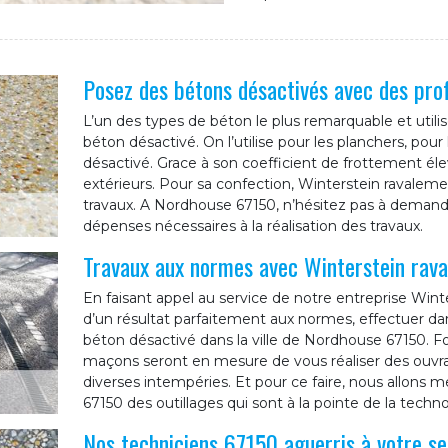
Posez des bétons désactivés avec des pro
L’un des types de béton le plus remarquable et utilis
béton désactivé. On l’utilise pour les planchers, pour
désactivé. Grace à son coefficient de frottement él
extérieurs. Pour sa confection, Winterstein ravaleme
travaux. A Nordhouse 67150, n’hésitez pas à demande
dépenses nécessaires à la réalisation des travaux.
Travaux aux normes avec Winterstein rav
En faisant appel au service de notre entreprise Wint
d’un résultat parfaitement aux normes, effectuer dans
béton désactivé dans la ville de Nordhouse 67150. Fo
maçons seront en mesure de vous réaliser des ouvrag
diverses intempéries. Et pour ce faire, nous allons m
67150 des outillages qui sont à la pointe de la techno
Nos techniciens 67150 aguerris à votre se