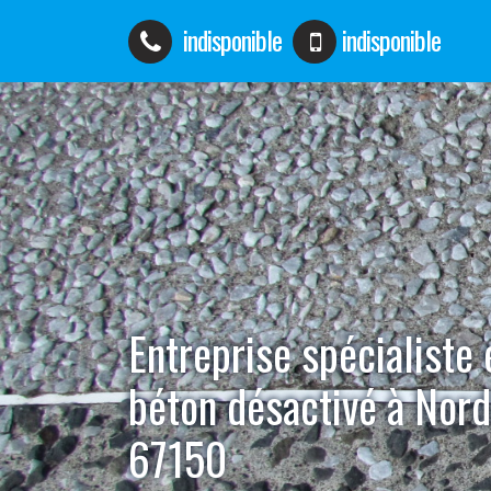
indisponible
indisponible
Entreprise spécialiste
béton désactivé à Nor
67150