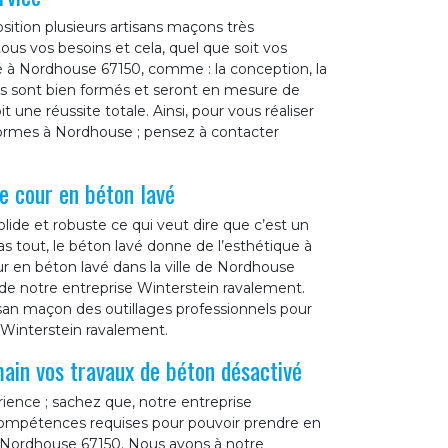
sition plusieurs artisans maçons très
us vos besoins et cela, quel que soit vos
é à Nordhouse 67150, comme : la conception, la
ers sont bien formés et seront en mesure de
t une réussite totale. Ainsi, pour vous réaliser
normes à Nordhouse ; pensez à contacter
e cour en béton lavé
olide et robuste ce qui veut dire que c’est un
s tout, le béton lavé donne de l’esthétique à
ur en béton lavé dans la ville de Nordhouse
e de notre entreprise Winterstein ravalement.
isan maçon des outillages professionnels pour
r Winterstein ravalement.
ain vos travaux de béton désactivé
ience ; sachez que, notre entreprise
 compétences requises pour pouvoir prendre en
e Nordhouse 67150. Nous avons à notre