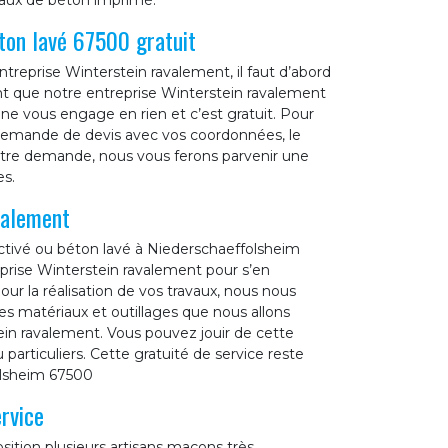
vaux de béton imprimé.
ton lavé 67500 gratuit
treprise Winterstein ravalement, il faut d’abord
 que notre entreprise Winterstein ravalement
 vous engage en rien et c’est gratuit. Pour
de demande de devis avec vos coordonnées, le
votre demande, nous vous ferons parvenir une
es.
valement
ctivé ou béton lavé à Niederschaeffolsheim
eprise Winterstein ravalement pour s’en
ur la réalisation de vos travaux, nous nous
s matériaux et outillages que nous allons
tein ravalement. Vous pouvez jouir de cette
particuliers. Cette gratuité de service reste
olsheim 67500
rvice
sition plusieurs artisans maçons très