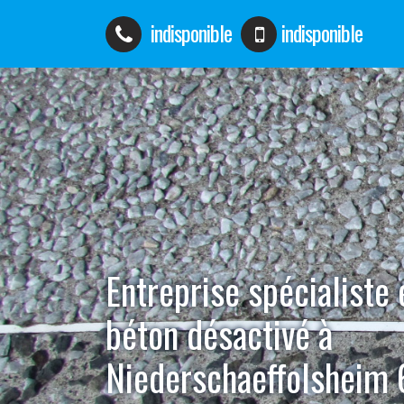
indisponible
indisponible
Entreprise spécialiste
béton désactivé à
Niederschaeffolsheim