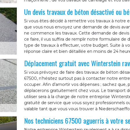
maçonnerie ; de vos travaux de carrelage et vos tra
Un devis travaux de béton désactivé ou bé
Si vous êtes décidé à remettre vos travaux à notre en
que vous nous envoyez une demande de devis avant
ne commence les travaux. Cette demande de devis ne
ce faire, il vus suffira de remplir notre formulaire 
type de travaux à effectuer, votre budget. Suite à 
réponse claire et bien détaillée en moins de 24 heur
Déplacement gratuit avec Winterstein ra
Si vous prévoyez de faire des travaux de béton désa
67500, n’hésitez surtout pas à contacter notre entr
occuper. Afin d’amortir vos dépenses ; sachez que, po
déplacerons gratuitement chez vous. Le transport de
utiliser sera à la charge de notre entreprise Winters
gratuité de service que vous soyez professionnels ou 
valable tant que vous vous trouver à Niederschaeff
Nos techniciens 67500 aguerris à votre se
Notre entreprise Winterstein ravalement a à sa dispo