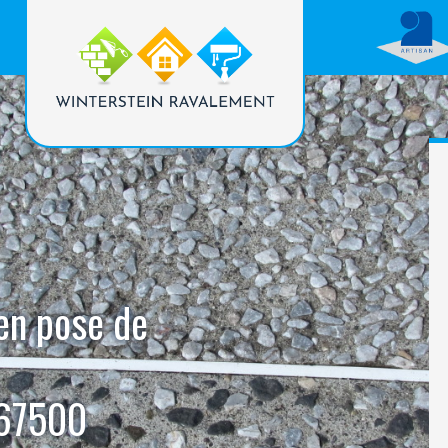
 en pose de
 67500