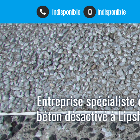
indisponible
indisponible
Entreprise spécialiste
béton désactivé à Lip