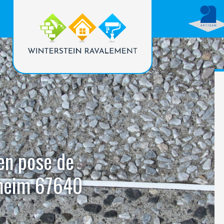
 en pose de
sheim 67640