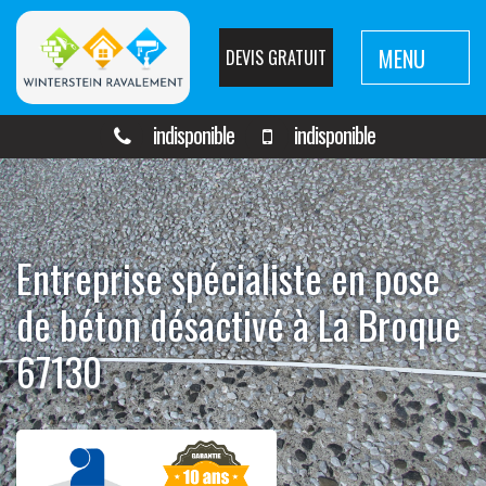
MENU
DEVIS GRATUIT
indisponible
indisponible
Entreprise spécialiste en pose
de béton désactivé à La Broque
67130