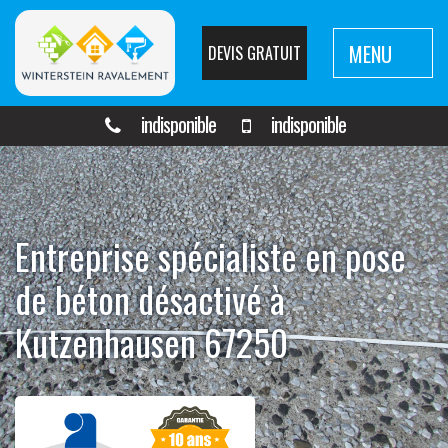
MENU
DEVIS GRATUIT
indisponible
indisponible
Entreprise spécialiste en pose
de béton désactivé à
Kutzenhausen 67250