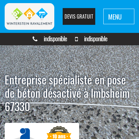
MENU
DEVIS GRATUIT
indisponible
indisponible
Entreprise spécialiste en pose
de béton désactivé à Imbsheim
67330