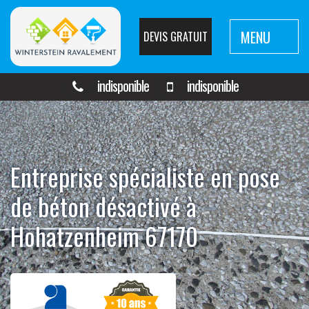
MENU
DEVIS GRATUIT
indisponible
indisponible
Entreprise spécialiste en pose
de béton désactivé à
Hohatzenheim 67170