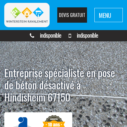
MENU
DEVIS GRATUIT
indisponible
indisponible
Entreprise spécialiste en pose
de béton désactivé à
Hindisheim 67150