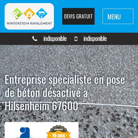
MENU
DEVIS GRATUIT
indisponible
indisponible
Entreprise spécialiste en pose
de béton désactivé à
Hilsenheim 67600