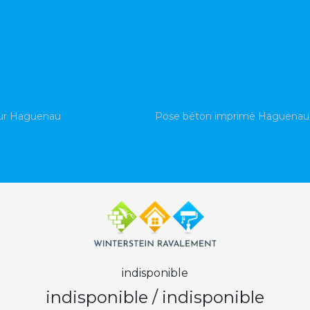
eur Haguenau
Pose béton imprimé Haguenau
indisponible
indisponible
/
indisponible