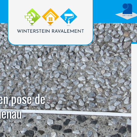
 en pose de
uenau