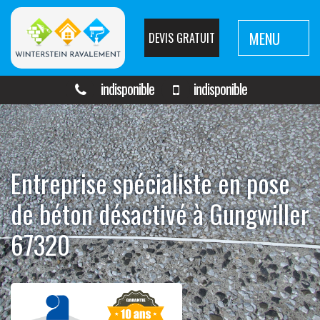
MENU
DEVIS GRATUIT
indisponible
indisponible
Entreprise spécialiste en pose
de béton désactivé à Gungwiller
67320