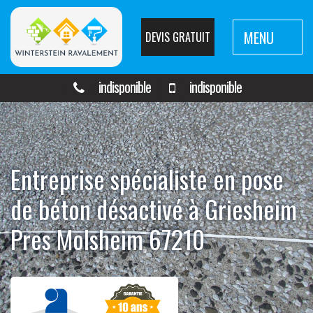
MENU
DEVIS GRATUIT
indisponible
indisponible
Entreprise spécialiste en pose
de béton désactivé à Griesheim
Pres Molsheim 67210