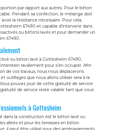
portion par rapport aux autres. Pour le béton
cable. Pendant sa confection, le mélange doit
voir la résistance nécessaire. Pour cela,
Gottesheim 67490 et capable d’intervenir dans
désactivés ou bétons lavés et pour demander un
eim 67490.
valement
activé ou béton lavé à Gottesheim 67490,
interstein ravalement pour s’en occuper. Afin
tion de vos travaux, nous nous déplacerons
 outillages que nous allons utiliser sera à la
Vous pouvez jouir de cette gratuité de service
gratuité de service reste valable tant que vous
fessionnels à Gottesheim
é dans la construction est le béton lavé ou
 les allées et pour les terrasses en béton
evé, il peut être utilisé pour des aménagements