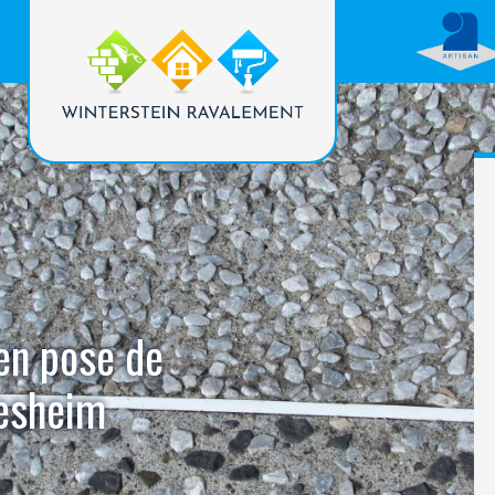
 en pose de
tesheim