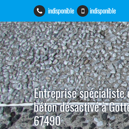
indisponible
indisponible
Entreprise spécialiste
béton désactivé à Got
67490