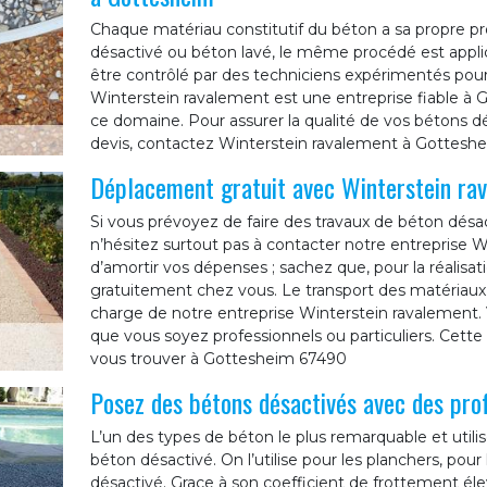
Chaque matériau constitutif du béton a sa propre pro
désactivé ou béton lavé, le même procédé est appli
être contrôlé par des techniciens expérimentés pour a
Winterstein ravalement est une entreprise fiable à 
ce domaine. Pour assurer la qualité de vos bétons 
devis, contactez Winterstein ravalement à Gottesh
Déplacement gratuit avec Winterstein ra
Si vous prévoyez de faire des travaux de béton dés
n’hésitez surtout pas à contacter notre entreprise W
d’amortir vos dépenses ; sachez que, pour la réalisa
gratuitement chez vous. Le transport des matériaux et
charge de notre entreprise Winterstein ravalement. 
que vous soyez professionnels ou particuliers. Cette 
vous trouver à Gottesheim 67490
Posez des bétons désactivés avec des pro
L’un des types de béton le plus remarquable et utilis
béton désactivé. On l’utilise pour les planchers, pour
désactivé. Grace à son coefficient de frottement él