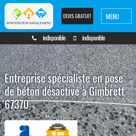
MENU
DEVIS GRATUIT
indisponible
indisponible
Entreprise spécialiste en pose
de béton désactivé à Gimbrett
67370