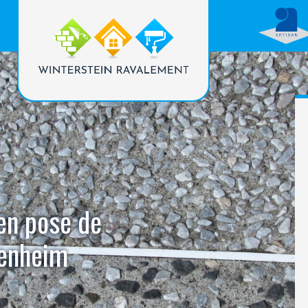
 en pose de
denheim