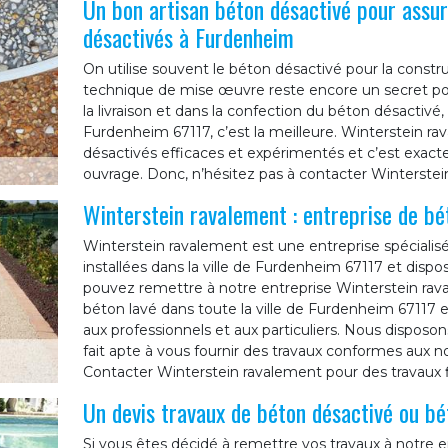
Un bon artisan béton désactivé pour assur
désactivés à Furdenheim
On utilise souvent le béton désactivé pour la constru
technique de mise œuvre reste encore un secret pour
la livraison et dans la confection du béton désactivé,
Furdenheim 67117, c’est la meilleure. Winterstein r
désactivés efficaces et expérimentés et c’est exacte
ouvrage. Donc, n’hésitez pas à contacter Winterstein
Winterstein ravalement : entreprise de bé
Winterstein ravalement est une entreprise spécial
installées dans la ville de Furdenheim 67117 et disp
pouvez remettre à notre entreprise Winterstein rav
béton lavé dans toute la ville de Furdenheim 67117 
aux professionnels et aux particuliers. Nous disposo
fait apte à vous fournir des travaux conformes aux nor
Contacter Winterstein ravalement pour des travaux f
Un devis travaux de béton désactivé ou bé
Si vous êtes décidé à remettre vos travaux à notre en