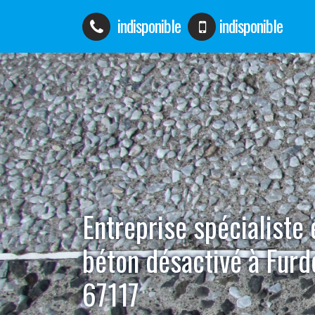
indisponible
indisponible
Entreprise spécialiste
béton désactivé à Fur
67117