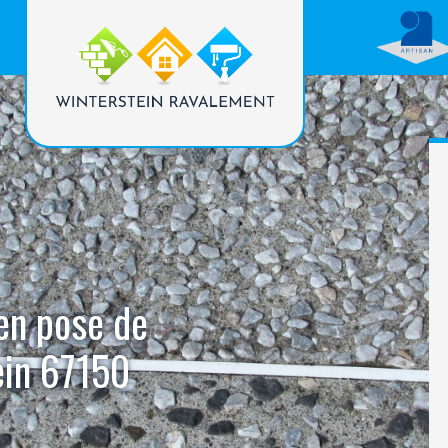
 en pose de
ein 67150