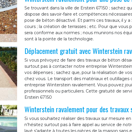
Se trouvant dans la ville de Erstein 67150 ; sachez 
dispose des savoir-faire et compétences nécessaire
pose de béton désactivé. Et parmi ces travaux, il y a 
cours ; la création de terrasses ; etc. Pour que vous p
sera conforme aux normes ; nous munirons nos équipe
sont à la pointe de la technologie.
Déplacement gratuit avec Winterstein ra
Si vous prévoyez de faire des travaux de béton désac
surtout pas à contacter notre entreprise Winterstein
vos dépenses ; sachez que, pour la réalisation de v
chez vous. Le transport des matériaux et outillages q
entreprise Winterstein ravalement. Vous pouvez joui
professionnels ou particuliers. Cette gratuité de ser
Erstein 67150
Winterstein ravalement pour des travaux 
Si vous souhaitez réaliser des travaux sur mesure en 
n’hésitez surtout pas à faire appel au service de no
lavé s’adapte à toutes les pièces de la maison sans 