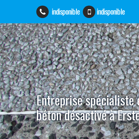
indisponible
indisponible
Entreprise spécialiste
béton désactivé à Erst