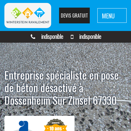
MENU
DEVIS GRATUIT
indisponible
indisponible
Entreprise spécialiste en pose
de béton désactivé à
Dossenheim Sur Zinsel 67330