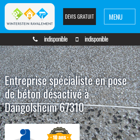
MENU
DEVIS GRATUIT
indisponible
indisponible
Entreprise spécialiste en pose
de béton désactivé à
Dangolsheim 67310