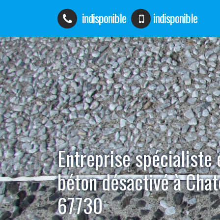
indisponible
indisponible
Entreprise spécialiste
béton désactivé à Chat
67730