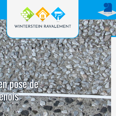
 en pose de
enois