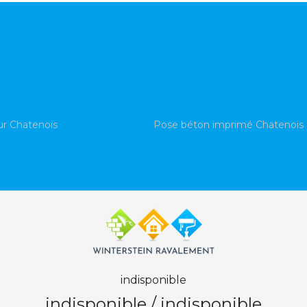
ur Chatenois
Pose béton imprimé Chatenois
indisponible
indisponible
/
indisponible