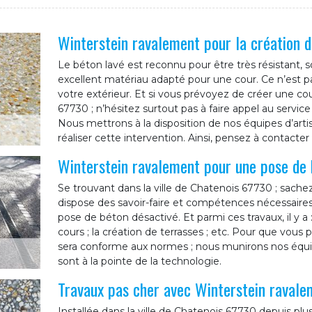
Winterstein ravalement pour la création d
Le béton lavé est reconnu pour être très résistant, s
excellent matériau adapté pour une cour. Ce n’est pa
votre extérieur. Et si vous prévoyez de créer une cou
67730 ; n’hésitez surtout pas à faire appel au servic
Nous mettrons à la disposition de nos équipes d’art
réaliser cette intervention. Ainsi, pensez à contacte
Winterstein ravalement pour une pose de 
Se trouvant dans la ville de Chatenois 67730 ; sache
dispose des savoir-faire et compétences nécessaire
pose de béton désactivé. Et parmi ces travaux, il y a 
cours ; la création de terrasses ; etc. Pour que vous p
sera conforme aux normes ; nous munirons nos équipe
sont à la pointe de la technologie.
Travaux pas cher avec Winterstein ravale
Installée dans la ville de Chatenois 67730 depuis plu