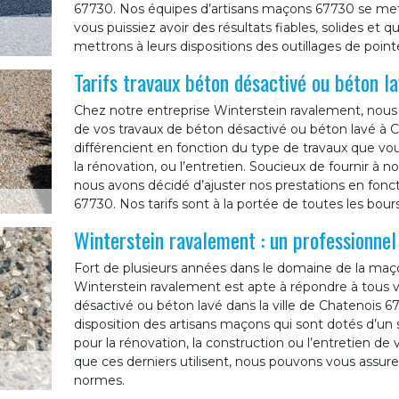
67730. Nos équipes d’artisans maçons 67730 se mett
vous puissiez avoir des résultats fiables, solides et 
mettrons à leurs dispositions des outillages de pointe
Tarifs travaux béton désactivé ou béton l
Chez notre entreprise Winterstein ravalement, nous 
de vos travaux de béton désactivé ou béton lavé à Ch
différencient en fonction du type de travaux que vo
la rénovation, ou l’entretien. Soucieux de fournir à no
nous avons décidé d’ajuster nos prestations en fonc
67730. Nos tarifs sont à la portée de toutes les bour
Winterstein ravalement : un professionne
Fort de plusieurs années dans le domaine de la maço
Winterstein ravalement est apte à répondre à tous
désactivé ou béton lavé dans la ville de Chatenois 6
disposition des artisans maçons qui sont dotés d’un s
pour la rénovation, la construction ou l’entretien d
que ces derniers utilisent, nous pouvons vous assure
normes.