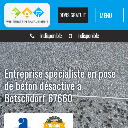
MENU
DEVIS GRATUIT
indisponible
indisponible
Entreprise spécialiste en pose
de béton désactivé à
Betschdorf 67660