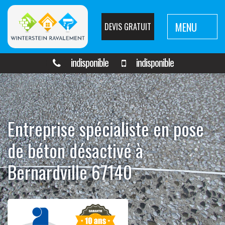
MENU
DEVIS GRATUIT
indisponible
indisponible
Entreprise spécialiste en pose
de béton désactivé à
Bernardville 67140