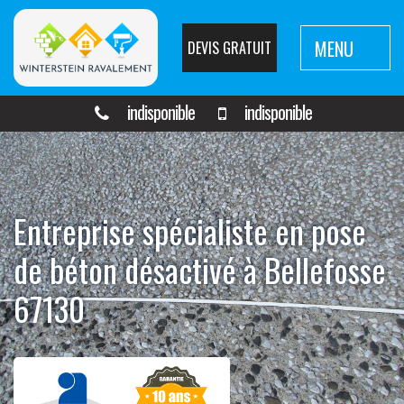
MENU
DEVIS GRATUIT
indisponible
indisponible
Entreprise spécialiste en pose
de béton désactivé à Bellefosse
67130