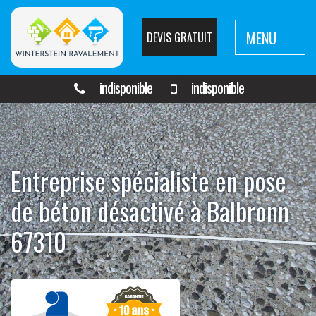
MENU
DEVIS GRATUIT
indisponible
indisponible
Entreprise spécialiste en pose
de béton désactivé à Balbronn
67310