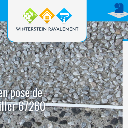
 en pose de
iller 67260