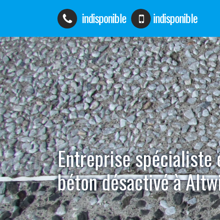
indisponible
indisponible
Entreprise spécialiste
béton désactivé à Altw