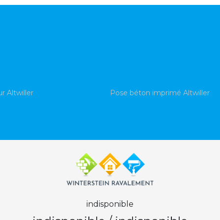
r Altwiller
Pose béton imprimé Altwiller
indisponible