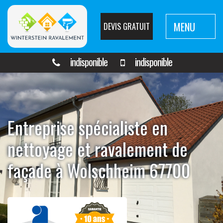
MENU
DEVIS GRATUIT
indisponible
indisponible
Entreprise spécialiste en
nettoyage et ravalement de
façade à Wolschheim 67700