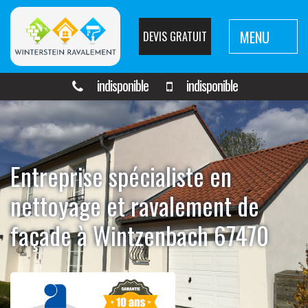
MENU
DEVIS GRATUIT
indisponible
indisponible
Entreprise spécialiste en
nettoyage et ravalement de
façade à Wintzenbach 67470