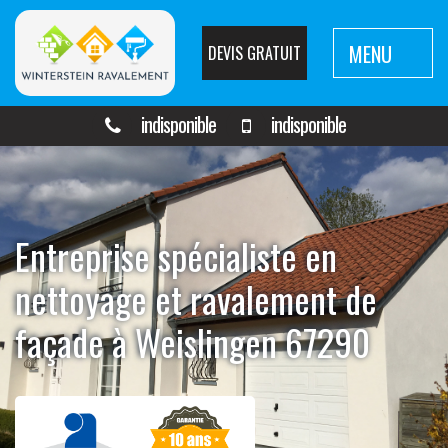
MENU
DEVIS GRATUIT
indisponible
indisponible
Entreprise spécialiste en
nettoyage et ravalement de
façade à Weislingen 67290