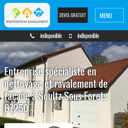
MENU
DEVIS GRATUIT
indisponible
indisponible
Entreprise spécialiste en
nettoyage et ravalement de
façade à Soultz Sous Forets
67250