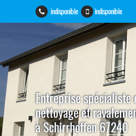
indisponible
indisponible
Entreprise spécialiste 
nettoyage et ravaleme
à Schirrhoffen 67240