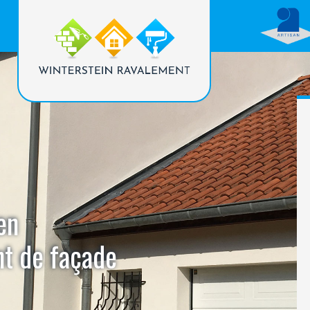
en
nt de façade