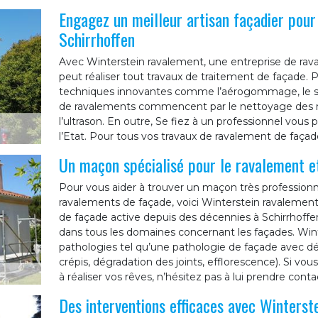
Engagez un meilleur artisan façadier pour
Schirrhoffen
Avec Winterstein ravalement, une entreprise de rav
peut réaliser tout travaux de traitement de façade. P
techniques innovantes comme l’aérogommage, le sab
de ravalements commencent par le nettoyage des mu
l’ultrason. En outre, Se fiez à un professionnel vou
l’Etat. Pour tous vos travaux de ravalement de façad
Un maçon spécialisé pour le ravalement e
Pour vous aider à trouver un maçon très professionn
ravalements de façade, voici Winterstein ravalemen
de façade active depuis des décennies à Schirrhoffe
dans tous les domaines concernant les façades. Wint
pathologies tel qu’une pathologie de façade avec dé
crépis, dégradation des joints, efflorescence). Si v
à réaliser vos rêves, n’hésitez pas à lui prendre conta
Des interventions efficaces avec Winterst