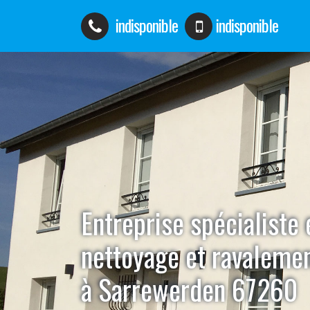
indisponible
indisponible
Entreprise spécialiste 
nettoyage et ravaleme
à Sarrewerden 67260