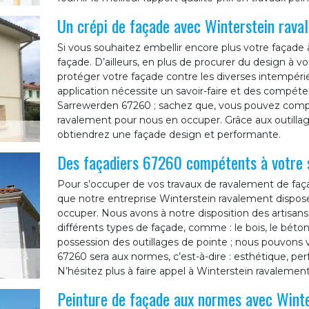
Un crépi de façade avec Winterstein rava
Si vous souhaitez embellir encore plus votre façade
façade. D’ailleurs, en plus de procurer du design à vot
protéger votre façade contre les diverses intempérie
application nécessite un savoir-faire et des compétenc
Sarrewerden 67260 ; sachez que, vous pouvez compt
ravalement pour nous en occuper. Grâce aux outillag
obtiendrez une façade design et performante.
Des façadiers 67260 compétents à votre 
Pour s’occuper de vos travaux de ravalement de faça
que notre entreprise Winterstein ravalement dispos
occuper. Nous avons à notre disposition des artisans
différents types de façade, comme : le bois, le béton,
possession des outillages de pointe ; nous pouvons
67260 sera aux normes, c’est-à-dire : esthétique, pe
N’hésitez plus à faire appel à Winterstein ravalement
Peinture de façade aux normes avec Wint