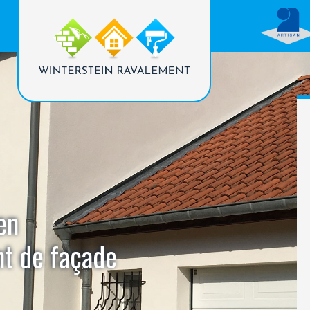
en
nt de façade