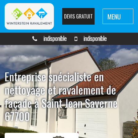
MENU
DEVIS GRATUIT
indisponible
indisponible
Entreprise spécialiste en
nettoyage et ravalement de
façade à Saint Jean Saverne
67700