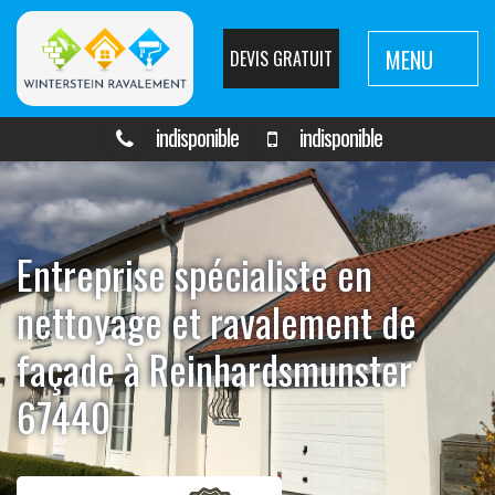
MENU
DEVIS GRATUIT
indisponible
indisponible
Entreprise spécialiste en
nettoyage et ravalement de
façade à Reinhardsmunster
67440