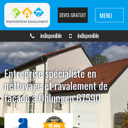
MENU
DEVIS GRATUIT
indisponible
indisponible
Entreprise spécialiste en
nettoyage et ravalement de
façade à Ohlungen 67590