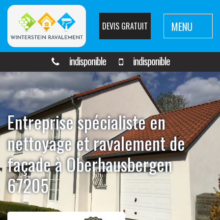
MENU
DEVIS GRATUIT
indisponible
indisponible
Entreprise spécialiste en
nettoyage et ravalement de
façade à Oberhausbergen
67205