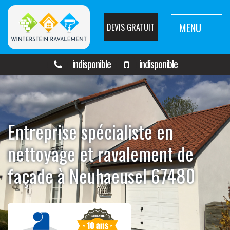
MENU
DEVIS GRATUIT
indisponible
indisponible
Entreprise spécialiste en
nettoyage et ravalement de
façade à Neuhaeusel 67480