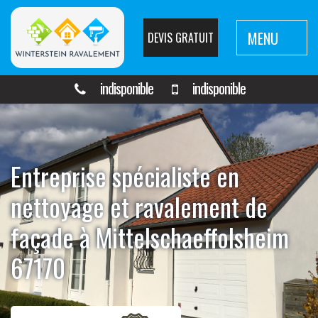
MENU
DEVIS GRATUIT
indisponible
indisponible
Entreprise spécialiste en
nettoyage et ravalement de
façade à Mittelschaeffolsheim
67170