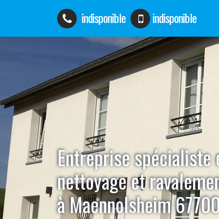
indisponible
indisponible
Entreprise spécialiste 
nettoyage et ravaleme
à Maennolsheim 6770