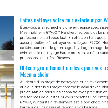
Faites nettoyer votre mur extérieur par W
Êtes-vous à la recherche d’une entreprise spécialisé
Maennolsheim 67700 ? Ne cherchez pas plus loin, no
professionnel qu’il vous faut. En effet, en tant que 
aucun problème à nettoyer votre façade 67700. No
ce faire, comme : le gommage, l’hydrogommage, le p
chimique, le nettoyage haute pression, la nébulisa
proposons sont très efficaces.
Obtenir gratuitement un devis pour vos t
Maennolsheim
Au début d’un projet de nettoyage et de ravalement 
quelque détails du projet comme le délai d’exécution,
projet. Afin de mieux les connaitre avec précision e
ses services de qualités. Si vous cherchez une entr
67700, Winterstein ravalement est le bon choix, n’hés
hauteur de vos désirs et répond à vos besoins