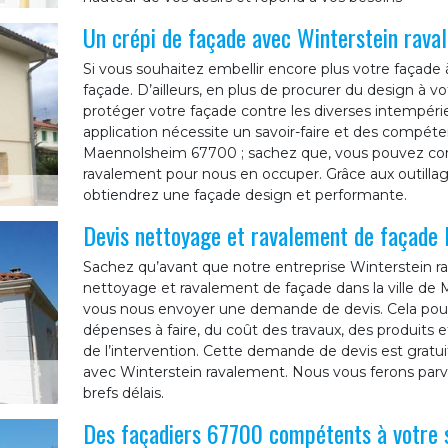
Un crépi de façade avec Winterstein rava
Si vous souhaitez embellir encore plus votre façad
façade. D’ailleurs, en plus de procurer du design à vot
protéger votre façade contre les diverses intempérie
application nécessite un savoir-faire et des compétenc
Maennolsheim 67700 ; sachez que, vous pouvez comp
ravalement pour nous en occuper. Grâce aux outillag
obtiendrez une façade design et performante.
Devis nettoyage et ravalement de façade
Sachez qu’avant que notre entreprise Winterstein 
nettoyage et ravalement de façade dans la ville de 
vous nous envoyer une demande de devis. Cela pour
dépenses à faire, du coût des travaux, des produits et
de l’intervention. Cette demande de devis est gratu
avec Winterstein ravalement. Nous vous ferons parve
brefs délais.
Des façadiers 67700 compétents à votre 