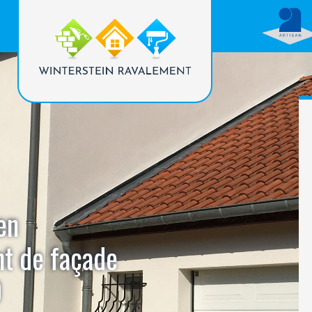
en
nt de façade
0