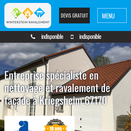
MENU
DEVIS GRATUIT
indisponible
indisponible
Entreprise spécialiste en
nettoyage et ravalement de
façade à Kriegsheim 67170