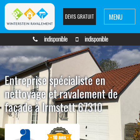
MENU
DEVIS GRATUIT
indisponible
indisponible
Entreprise spécialiste en
nettoyage et ravalement de
façade à Irmstett 67310