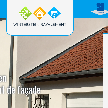
en
nt de façade