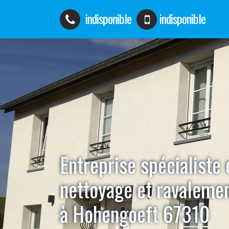
indisponible
indisponible
Entreprise spécialiste 
nettoyage et ravaleme
à Hohengoeft 67310