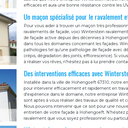
efficaces et aura une bonne résistance contre les UV 
Un maçon spécialisé pour le ravalement e
Pour vous aider à trouver un maçon très professionn
ravalements de façade, voici Winterstein ravalemen
de façade active depuis des décennies à Hohengoeft
dans tous les domaines concernant les façades. Wint
pathologies tel qu’une pathologie de façade avec dé
crépis, dégradation des joints, efflorescence). Si v
à réaliser vos rêves, n’hésitez pas à lui prendre conta
Des interventions efficaces avec Winterst
Installée dans la ville de Hohengoeft 67310, notre 
pour intervenir efficacement et rapidement en trava
d'expérience dans le domaine, notre entreprise Wint
sont aptes à vous réaliser des travaux de qualité e
Nous pouvons intervenir que ce soit pour une nouve
entretien de votre façade à Hohengoeft. N’hésitez plu
ravalement que vous soyez professionnel ou particuli