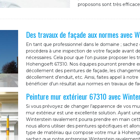
proposons sont très efficace
Des travaux de façade aux normes avec W
En tant que professionnel dans le domaine ; sachez 
procédera à une inspection de votre façade avant d
nécessaires. Cela pour que l’on puisse proposer les 
Hohengoeft 67310. Nos équipes pourront prendre e
décollement des peintures de façade, les changement
décollement d’enduit, etc. Ainsi, faites appel à notr
bénéficier d’un résultat aux normes en travaux de 
Peinture mur extérieur 67310 avec Winte
Si vous prévoyez de changer l’apparence de vos mur
mur extérieur est une excellente solution. Ayant une
Winterstein ravalement pourra prendre en main cette
nous allons utiliser des peintures spécifiques et all
type de matériau qui compose votre mur à Hohengoeft
sachez que notre entreprise Winterstein ravalement 