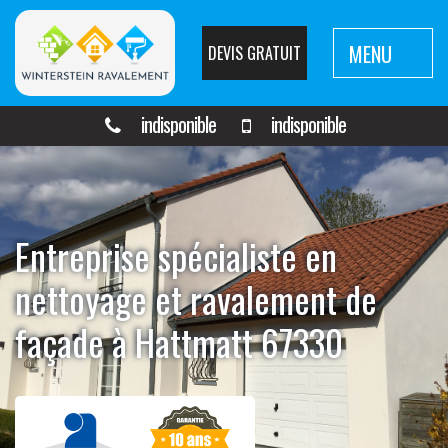
MENU
DEVIS GRATUIT
indisponible
indisponible
Entreprise spécialiste en
nettoyage et ravalement de
façade à Hattmatt 67330