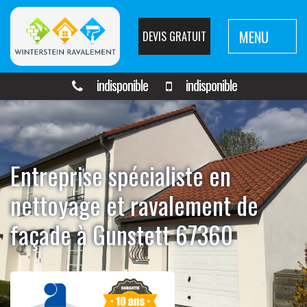
MENU
DEVIS GRATUIT
indisponible
indisponible
Entreprise spécialiste en
nettoyage et ravalement de
façade à Gunstett 67360