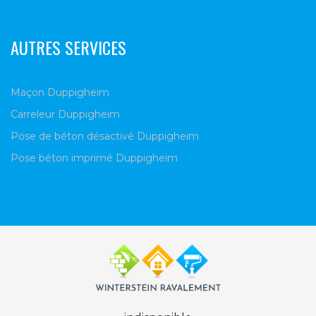
AUTRES SERVICES
Maçon Duppigheim
Carreleur Duppigheim
Pose de béton désactivé Duppigheim
Pose béton imprimé Duppigheim