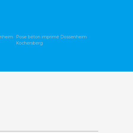
enheim
Pose béton imprimé Dossenheim
Kochersberg