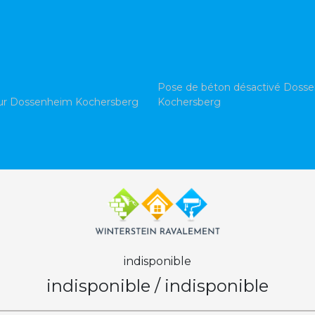
Pose de béton désactivé Doss
eur Dossenheim Kochersberg
Kochersberg
indisponible
indisponible
/
indisponible