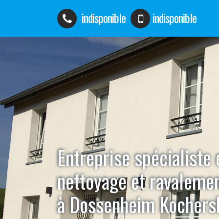
indisponible
indisponible
Entreprise spécialiste 
nettoyage et ravaleme
à Dossenheim Kochers