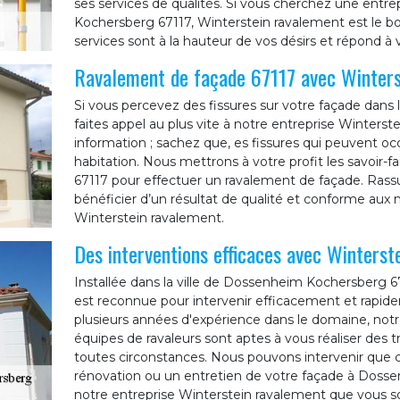
ses services de qualités. Si vous cherchez une entre
Kochersberg 67117, Winterstein ravalement est le bon
services sont à la hauteur de vos désirs et répond à 
Ravalement de façade 67117 avec Winters
Si vous percevez des fissures sur votre façade dans
faites appel au plus vite à notre entreprise Winterst
information ; sachez que, es fissures qui peuvent occ
habitation. Nous mettrons à votre profit les savoir-
67117 pour effectuer un ravalement de façade. Rassu
bénéficier d’un résultat de qualité et conforme aux n
Winterstein ravalement.
Des interventions efficaces avec Winterst
Installée dans la ville de Dossenheim Kochersberg 6
est reconnue pour intervenir efficacement et rapid
plusieurs années d'expérience dans le domaine, notr
équipes de ravaleurs sont aptes à vous réaliser des
toutes circonstances. Nous pouvons intervenir que c
rénovation ou un entretien de votre façade à Dossen
notre entreprise Winterstein ravalement que vous soy