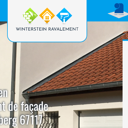
en
nt de façade
berg 67117